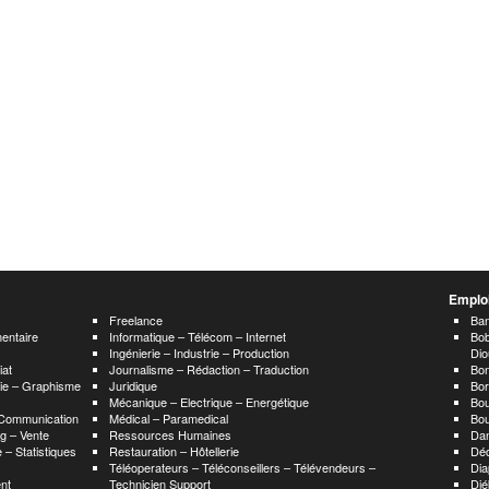
Emploi
Freelance
Ban
mentaire
Informatique – Télécom – Internet
Bo
Ingénierie – Industrie – Production
Dio
iat
Journalisme – Rédaction – Traduction
Bo
hie – Graphisme
Juridique
Bo
Mécanique – Electrique – Energétique
Bou
 Communication
Médical – Paramedical
Bo
g – Vente
Ressources Humaines
Da
 – Statistiques
Restauration – Hôtellerie
Dé
Téléoperateurs – Téléconseillers – Télévendeurs –
Dia
nt
Technicien Support
Di