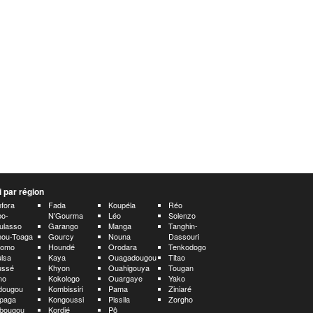
 par région
fora
Fada
Koupéla
Réo
bo-
N'Gourma
Léo
Solenzo
ulasso
Garango
Manga
Tanghin-
nou-Toaga
Gourcy
Nouna
Dassouri
romo
Houndé
Orodara
Tenkodogo
lsa
Kaya
Ouagadougou
Titao
ussé
Khyon
Ouahigouya
Tougan
no
Kokologo
Ouargaye
Yako
dougou
Kombissiri
Pama
Ziniaré
paga
Kongoussi
Pissila
Zorgho
ébougou
Kordié
Pô