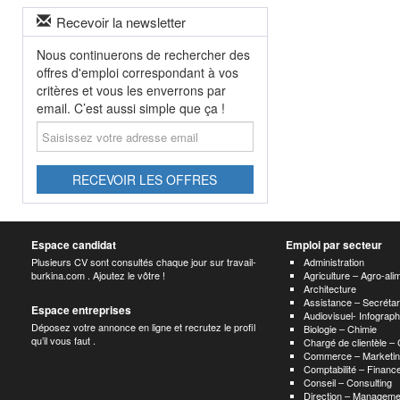
Recevoir la newsletter
Nous continuerons de rechercher des
offres d'emploi correspondant à vos
critères et vous les enverrons par
email. C’est aussi simple que ça !
Saisissez
votre
adresse
email
RECEVOIR LES OFFRES
Espace candidat
Emploi par secteur
Plusieurs CV sont consultés chaque jour sur travail-
Administration
burkina.com . Ajoutez le vôtre !
Agriculture – Agro-ali
Architecture
Assistance – Secrétar
Espace entreprises
Audiovisuel- Infograp
Déposez votre annonce en ligne et recrutez le profil
Biologie – Chimie
qu’il vous faut .
Chargé de clientèle –
Commerce – Marketin
Comptabilité – Finance
Conseil – Consulting
Direction – Manageme