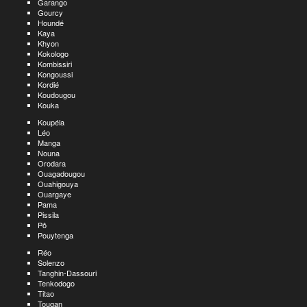
Garango
Gourcy
Houndé
Kaya
Khyon
Kokologo
Kombissiri
Kongoussi
Kordié
Koudougou
Kouka
Koupéla
Léo
Manga
Nouna
Orodara
Ouagadougou
Ouahigouya
Ouargaye
Pama
Pissila
Pô
Pouytenga
Réo
Solenzo
Tanghin-Dassouri
Tenkodogo
Titao
Tougan