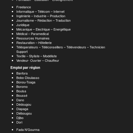
Freelance
Informatique – Télécom – Internet
Ingénierie – Industrie – Production
Journalisme – Rédaction – Traduction
Juridique
Mécanique – Electrique – Energétique
Médical – Paramedical
Ressources Humaines
Restauration – Hôtellerie
Téléoperateurs – Téléconseillers – Télévendeurs – Technicien
Support
Textile – Styliste – Modéliste
Vendeur- Ouvrier – Chauffeur
Emploi par région
Banfora
Bobo-Dioulasso
Bonou-Toaga
Boromo
Boulsa
Boussé
Dano
Dédougou
Diapaga
Diébougou
Djibo
Dori
Fada N'Gourma