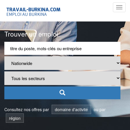
Toggl
navig
Trouver un emploi
Consultez nos offres par
domaine d'activité
ou par
région