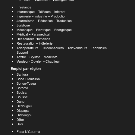
Freelance
Informatique – Télécom – Internet
Ingénierie – Industrie – Production
Journalisme – Rédaction – Traduction
Juridique
Mécanique – Electrique – Energétique
Médical – Paramedical
Ressources Humaines
Restauration – Hôtellerie
Téléoperateurs – Téléconseillers – Télévendeurs – Technicien
Support
Textile – Styliste – Modéliste
Vendeur- Ouvrier – Chauffeur
Emploi par région
Banfora
Bobo-Dioulasso
Bonou-Toaga
Boromo
Boulsa
Boussé
Dano
Dédougou
Diapaga
Diébougou
Djibo
Dori
Fada N'Gourma