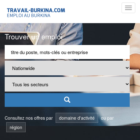
Toggl
navig
Trouver un emploi
Consultez nos offres par
domaine d'activité
ou par
région