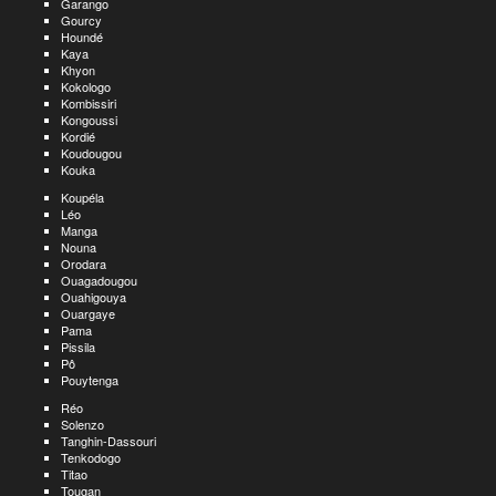
Garango
Gourcy
Houndé
Kaya
Khyon
Kokologo
Kombissiri
Kongoussi
Kordié
Koudougou
Kouka
Koupéla
Léo
Manga
Nouna
Orodara
Ouagadougou
Ouahigouya
Ouargaye
Pama
Pissila
Pô
Pouytenga
Réo
Solenzo
Tanghin-Dassouri
Tenkodogo
Titao
Tougan