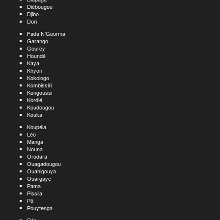
Diébougou
Djibo
Dori
Fada N'Gourma
Garango
Gourcy
Houndé
Kaya
Khyon
Kokologo
Kombissiri
Kongoussi
Kordié
Koudougou
Kouka
Koupéla
Léo
Manga
Nouna
Orodara
Ouagadougou
Ouahigouya
Ouargaye
Pama
Pissila
Pô
Pouytenga