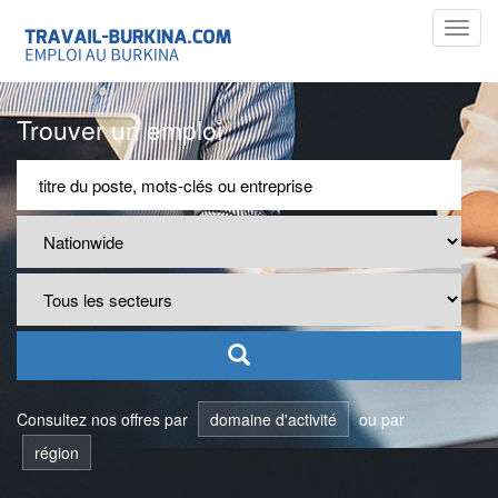
Toggl
navig
Trouver un emploi
Consultez nos offres par
domaine d'activité
ou par
région