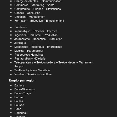
Chargé de clientèle – Communication
Commerce – Marketing – Vente
Comptabilité – Finance – Statistiques
Conseil – Consulting
Direction – Management
Formation – Education – Enseignement
Freelance
Informatique – Télécom – Internet
Ingénierie – Industrie – Production
Journalisme – Rédaction – Traduction
Juridique
Mécanique – Electrique – Energétique
Médical – Paramedical
Ressources Humaines
Restauration – Hôtellerie
Téléoperateurs – Téléconseillers – Télévendeurs – Technicien
Support
Textile – Styliste – Modéliste
Vendeur- Ouvrier – Chauffeur
Emploi par région
Banfora
Bobo-Dioulasso
Bonou-Toaga
Boromo
Boulsa
Boussé
Dano
Dédougou
Diapaga