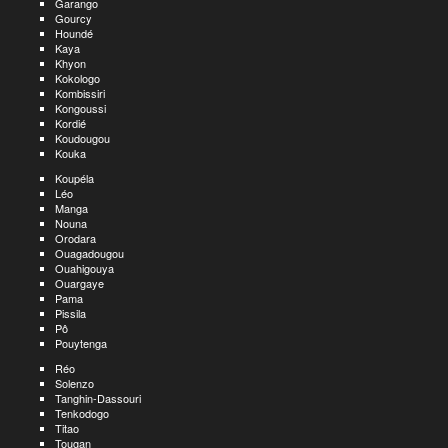
Garango
Gourcy
Houndé
Kaya
Khyon
Kokologo
Kombissiri
Kongoussi
Kordié
Koudougou
Kouka
Koupéla
Léo
Manga
Nouna
Orodara
Ouagadougou
Ouahigouya
Ouargaye
Pama
Pissila
Pô
Pouytenga
Réo
Solenzo
Tanghin-Dassouri
Tenkodogo
Titao
Tougan