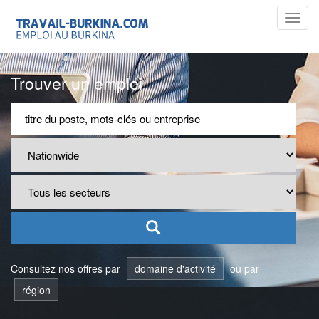
Toggl
navig
Trouver un emploi
Consultez nos offres par
domaine d'activité
ou par
région