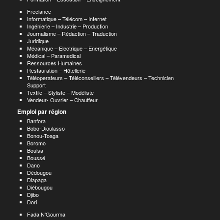
Freelance
Informatique – Télécom – Internet
Ingénierie – Industrie – Production
Journalisme – Rédaction – Traduction
Juridique
Mécanique – Electrique – Energétique
Médical – Paramedical
Ressources Humaines
Restauration – Hôtellerie
Téléoperateurs – Téléconseillers – Télévendeurs – Technicien
Support
Textile – Styliste – Modéliste
Vendeur- Ouvrier – Chauffeur
Emploi par région
Banfora
Bobo-Dioulasso
Bonou-Toaga
Boromo
Boulsa
Boussé
Dano
Dédougou
Diapaga
Diébougou
Djibo
Dori
Fada N'Gourma