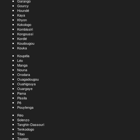
Garango
Gourcy
Houndé
Kaya
Khyon
Kokologo
Kombissiri
Kongoussi
Kordié
Koudougou
Kouka
Koupéla
Léo
Manga
Nouna
Orodara
Ouagadougou
Ouahigouya
Ouargaye
Pama
Pissila
Pô
Pouytenga
Réo
Solenzo
Tanghin-Dassouri
Tenkodogo
Titao
Tougan