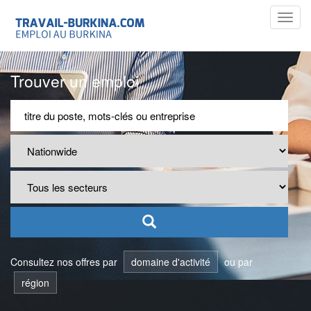
Toggl
navig
Trouver un emploi
Consultez nos offres par
domaine d'activité
ou par
région