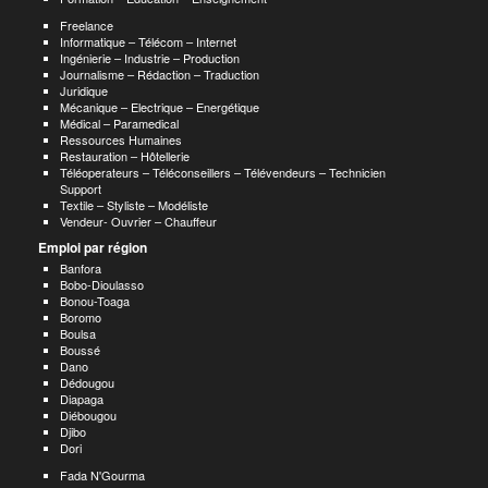
Freelance
Informatique – Télécom – Internet
Ingénierie – Industrie – Production
Journalisme – Rédaction – Traduction
Juridique
Mécanique – Electrique – Energétique
Médical – Paramedical
Ressources Humaines
Restauration – Hôtellerie
Téléoperateurs – Téléconseillers – Télévendeurs – Technicien
Support
Textile – Styliste – Modéliste
Vendeur- Ouvrier – Chauffeur
Emploi par région
Banfora
Bobo-Dioulasso
Bonou-Toaga
Boromo
Boulsa
Boussé
Dano
Dédougou
Diapaga
Diébougou
Djibo
Dori
Fada N'Gourma