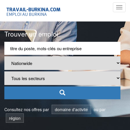
Toggl
navig
Trouver un emploi
Consultez nos offres par
domaine d'activité
ou par
région