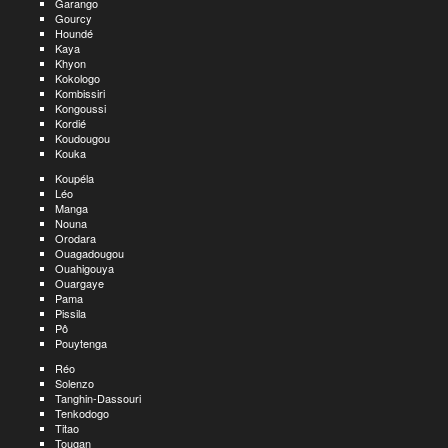
Garango
Gourcy
Houndé
Kaya
Khyon
Kokologo
Kombissiri
Kongoussi
Kordié
Koudougou
Kouka
Koupéla
Léo
Manga
Nouna
Orodara
Ouagadougou
Ouahigouya
Ouargaye
Pama
Pissila
Pô
Pouytenga
Réo
Solenzo
Tanghin-Dassouri
Tenkodogo
Titao
Tougan