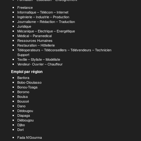
Freelance
Informatique – Télécom – Internet
Ingénierie – Industrie – Production
Journalisme – Rédaction – Traduction
Juridique
Mécanique – Electrique – Energétique
Médical – Paramedical
Ressources Humaines
Restauration – Hôtellerie
Téléoperateurs – Téléconseillers – Télévendeurs – Technicien
Support
Textile – Styliste – Modéliste
Vendeur- Ouvrier – Chauffeur
Emploi par région
Banfora
Bobo-Dioulasso
Bonou-Toaga
Boromo
Boulsa
Boussé
Dano
Dédougou
Diapaga
Diébougou
Djibo
Dori
Fada N'Gourma