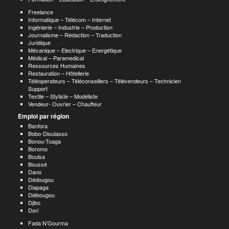
Freelance
Informatique – Télécom – Internet
Ingénierie – Industrie – Production
Journalisme – Rédaction – Traduction
Juridique
Mécanique – Electrique – Energétique
Médical – Paramedical
Ressources Humaines
Restauration – Hôtellerie
Téléoperateurs – Téléconseillers – Télévendeurs – Technicien
Support
Textile – Styliste – Modéliste
Vendeur- Ouvrier – Chauffeur
Emploi par région
Banfora
Bobo-Dioulasso
Bonou-Toaga
Boromo
Boulsa
Boussé
Dano
Dédougou
Diapaga
Diébougou
Djibo
Dori
Fada N'Gourma