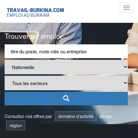
Toggl
navig
Trouver un emploi
Consultez nos offres par
domaine d'activité
ou par
région