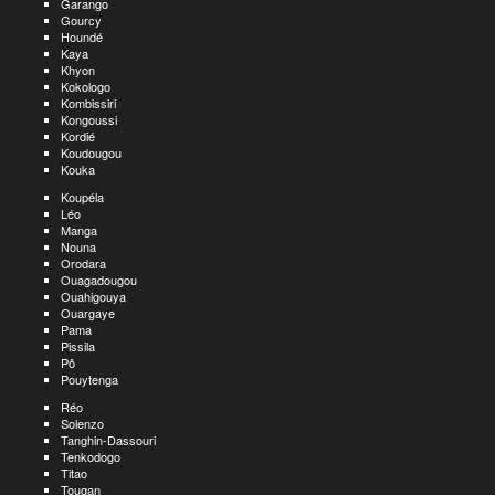
Garango
Gourcy
Houndé
Kaya
Khyon
Kokologo
Kombissiri
Kongoussi
Kordié
Koudougou
Kouka
Koupéla
Léo
Manga
Nouna
Orodara
Ouagadougou
Ouahigouya
Ouargaye
Pama
Pissila
Pô
Pouytenga
Réo
Solenzo
Tanghin-Dassouri
Tenkodogo
Titao
Tougan