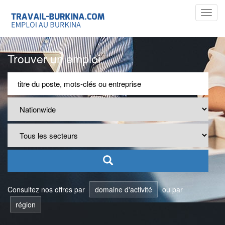
Toggl
navig
Trouver un emploi
Consultez nos offres par
domaine d'activité
ou par
région