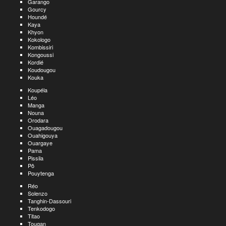
Garango
Gourcy
Houndé
Kaya
Khyon
Kokologo
Kombissiri
Kongoussi
Kordié
Koudougou
Kouka
Koupéla
Léo
Manga
Nouna
Orodara
Ouagadougou
Ouahigouya
Ouargaye
Pama
Pissila
Pô
Pouytenga
Réo
Solenzo
Tanghin-Dassouri
Tenkodogo
Titao
Tougan