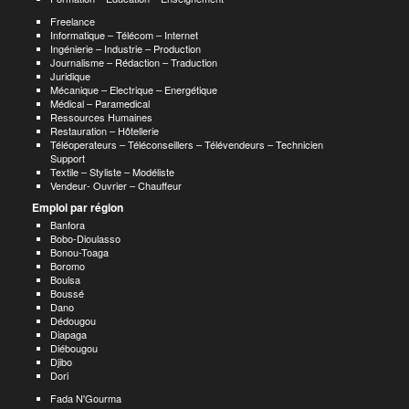
Freelance
Informatique – Télécom – Internet
Ingénierie – Industrie – Production
Journalisme – Rédaction – Traduction
Juridique
Mécanique – Electrique – Energétique
Médical – Paramedical
Ressources Humaines
Restauration – Hôtellerie
Téléoperateurs – Téléconseillers – Télévendeurs – Technicien
Support
Textile – Styliste – Modéliste
Vendeur- Ouvrier – Chauffeur
Emploi par région
Banfora
Bobo-Dioulasso
Bonou-Toaga
Boromo
Boulsa
Boussé
Dano
Dédougou
Diapaga
Diébougou
Djibo
Dori
Fada N'Gourma