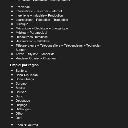
Freelance
Informatique – Télécom – Internet
Ingénierie – Industrie – Production
Journalisme – Rédaction – Traduction
Juridique
Mécanique – Electrique – Energétique
Médical – Paramedical
Ressources Humaines
Restauration – Hôtellerie
Téléoperateurs – Téléconseillers – Télévendeurs – Technicien
Support
Textile – Styliste – Modéliste
Vendeur- Ouvrier – Chauffeur
Emploi par région
Banfora
Bobo-Dioulasso
Bonou-Toaga
Boromo
Boulsa
Boussé
Dano
Dédougou
Diapaga
Diébougou
Djibo
Dori
Fada N'Gourma