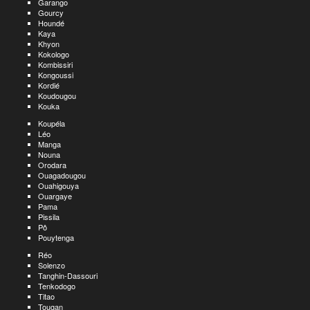
Garango
Gourcy
Houndé
Kaya
Khyon
Kokologo
Kombissiri
Kongoussi
Kordié
Koudougou
Kouka
Koupéla
Léo
Manga
Nouna
Orodara
Ouagadougou
Ouahigouya
Ouargaye
Pama
Pissila
Pô
Pouytenga
Réo
Solenzo
Tanghin-Dassouri
Tenkodogo
Titao
Tougan